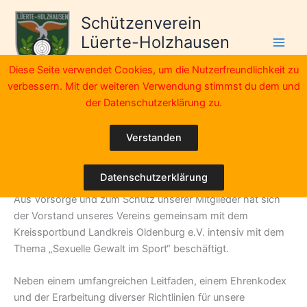
Zum
Schützenverein
Inhalt
Lüerte-Holzhausen
springen
e.V.
Diese Seite verwendet Cookies, um die Nutzerfreundlichkeit zu
verbessern. Mit der weiteren Verwendung stimmst du dem und
Du benötigst Hilfe?
der Datenschutzerklärung zu.
Prävention vor sexueller Gewalt im
Verstanden
Schützenverein Lüerte-Holzhausen e.V.
Datenschutzerklärung
Aus Vorsorge und zum Schutz unserer Mitglieder hat sich
der Vorstand unseres Vereins gemeinsam mit dem
Kreissportbund Landkreis Oldenburg e.V. intensiv mit dem
Thema „Sexuelle Gewalt im Sport“ beschäftigt.
Neben einem umfangreichen Leitfaden, einem Ehrenkodex
und der Erarbeitung diverser Richtlinien für unsere